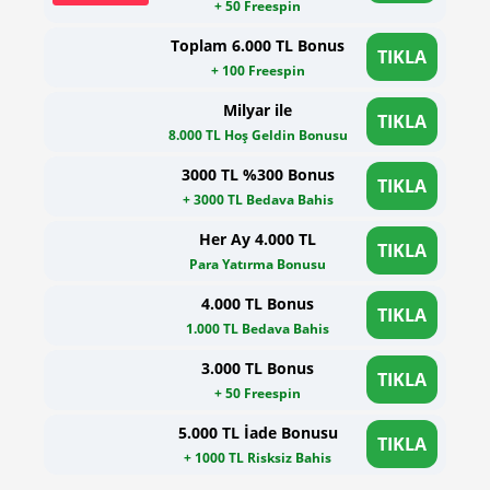
+ 50 Freespin
Toplam 6.000 TL Bonus
TIKLA
+ 100 Freespin
Milyar ile
TIKLA
8.000 TL Hoş Geldin Bonusu
3000 TL %300 Bonus
TIKLA
+ 3000 TL Bedava Bahis
Her Ay 4.000 TL
TIKLA
Para Yatırma Bonusu
4.000 TL Bonus
TIKLA
1.000 TL Bedava Bahis
3.000 TL Bonus
TIKLA
+ 50 Freespin
5.000 TL İade Bonusu
TIKLA
+ 1000 TL Risksiz Bahis