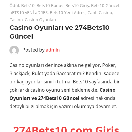
Ödül
,
Bets10
,
Bets10 Bonus
,
Bets10 Giriş
,
Bets10 Güncel
,
bETS10 yENİ aDRES
,
Bets10 Yeni Adres
,
Canlı Casino
,
Casino
,
Casino Oyunları
Casino Oyunları ve 274Bets10
Güncel
Posted by
admin
Casino oyunları denince aklına ne geliyor. Poker,
Blackjack, Rulet yada Baccarat mı? Kendini sadece
bir kaç oyunlar sınırlı tutma. Bets10 sayfasında bir
çok farklı casino oyunu seni beklemekte.
Casino
Oyunları ve 274Bets10 Güncel
adresi hakkında
detaylı bilgi almak için yazımı okumaya devam et.
274Bets10.com Giriş