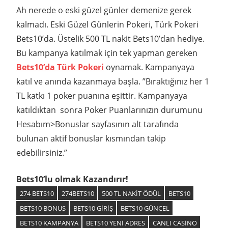
Ah nerede o eski güzel günler demenize gerek
kalmadı. Eski Güzel Günlerin Pokeri, Türk Pokeri
Bets10’da. Üstelik 500 TL nakit Bets10’dan hediye.
Bu kampanya katılmak için tek yapman gereken
Bets10’da Türk Pokeri
oynamak. Kampanyaya
katıl ve anında kazanmaya başla. ”Bıraktığınız her 1
TL katkı 1 poker puanına eşittir. Kampanyaya
katıldıktan sonra Poker Puanlarınızın durumunu
Hesabım>Bonuslar sayfasının alt tarafında
bulunan aktif bonuslar kısmından takip
edebilirsiniz.”
Bets10’lu olmak Kazandırır!
274 BETS10
274BETS10
500 TL NAKIT ÖDÜL
BETS10
BETS10 BONUS
BETS10 GIRIŞ
BETS10 GÜNCEL
BETS10 KAMPANYA
BETS10 YENI ADRES
CANLI CASINO