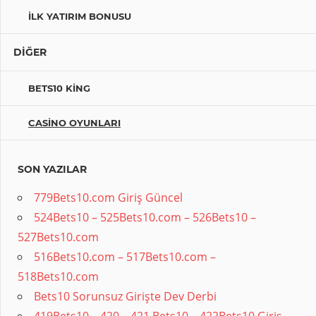
İLK YATIRIM BONUSU
DIĞER
BETS10 KING
CASINO OYUNLARI
SON YAZILAR
779Bets10.com Giriş Güncel
524Bets10 – 525Bets10.com – 526Bets10 –
527Bets10.com
516Bets10.com – 517Bets10.com –
518Bets10.com
Bets10 Sorunsuz Girişte Dev Derbi