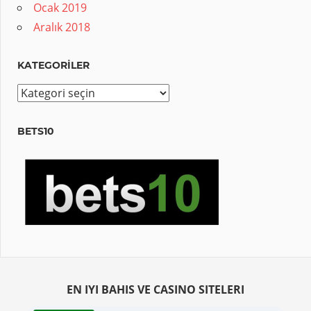
Ocak 2019
Aralık 2018
KATEGORILER
Kategoriler
BETS10
EN IYI BAHIS VE CASINO SITELERI