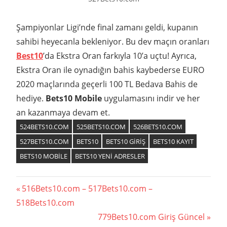
Şampiyonlar Ligi’nde final zamanı geldi, kupanın
sahibi heyecanla bekleniyor. Bu dev maçın oranları
Best10
’da Ekstra Oran farkıyla 10’a uçtu! Ayrıca,
Ekstra Oran ile oynadığın bahis kaybederse EURO
2020 maçlarında geçerli 100 TL Bedava Bahis de
hediye.
Bets10 Mobile
uygulamasını indir ve her
an kazanmaya devam et.
524BETS10.COM
525BETS10.COM
526BETS10.COM
527BETS10.COM
BETS10
BETS10 GIRIŞ
BETS10 KAYIT
BETS10 MOBILE
BETS10 YENI ADRESLER
Yazı
Previous
516Bets10.com – 517Bets10.com –
Post:
518Bets10.com
gezinmesi
Next
779Bets10.com Giriş Güncel