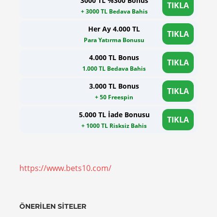
3000 TL %300 Bonus
TIKLA
+ 3000 TL Bedava Bahis
Her Ay 4.000 TL
TIKLA
Para Yatırma Bonusu
4.000 TL Bonus
TIKLA
1.000 TL Bedava Bahis
3.000 TL Bonus
TIKLA
+ 50 Freespin
5.000 TL İade Bonusu
TIKLA
+ 1000 TL Risksiz Bahis
https://www.bets10.com/
ÖNERILEN SITELER