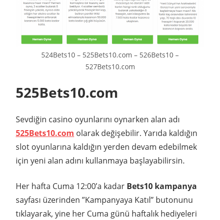
524Bets10 – 525Bets10.com – 526Bets10 –
527Bets10.com
525Bets10.com
Sevdiğin casino oyunlarını oynarken alan adı
525Bets10.com
olarak değişebilir. Yarıda kaldığın
slot oyunlarına kaldığın yerden devam edebilmek
için yeni alan adını kullanmaya başlayabilirsin.
Her hafta Cuma 12:00’a kadar
Bets10 kampanya
sayfası üzerinden ”Kampanyaya Katıl” butonunu
tıklayarak, yine her Cuma günü haftalık hediyeleri