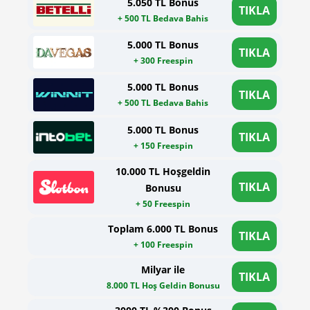
5.050 TL Bonus
TIKLA
+ 500 TL Bedava Bahis
5.000 TL Bonus
TIKLA
+ 300 Freespin
5.000 TL Bonus
TIKLA
+ 500 TL Bedava Bahis
5.000 TL Bonus
TIKLA
+ 150 Freespin
10.000 TL Hoşgeldin
TIKLA
Bonusu
+ 50 Freespin
Toplam 6.000 TL Bonus
TIKLA
+ 100 Freespin
Milyar ile
TIKLA
8.000 TL Hoş Geldin Bonusu