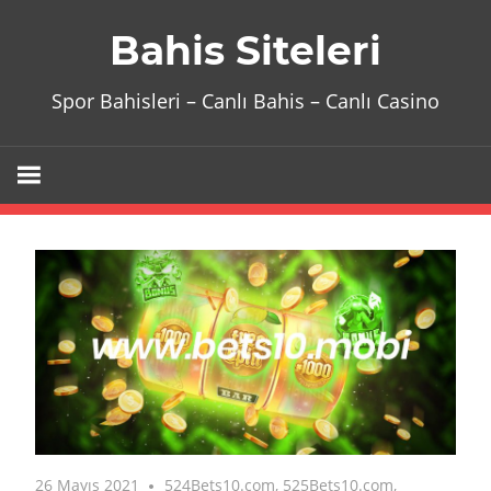
İçeriğe
Bahis Siteleri
geç
Spor Bahisleri – Canlı Bahis – Canlı Casino
26 Mayıs 2021
524Bets10.com
,
525Bets10.com
,