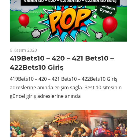
6 Kasım 2020
419Bets10 – 420 – 421 Bets10 –
422Bets10 Giriş
419Bets10 – 420 – 421 Bets10 – 422Bets10 Giriş
adreslerine anında erişim sağla. Best 10 sitesinin
güncel giriş adreslerine anında