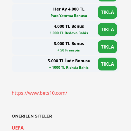
+ 3000 TL Bedava Bahis
Her Ay 4.000 TL
TIKLA
Para Yatırma Bonusu
4.000 TL Bonus
TIKLA
1.000 TL Bedava Bahis
3.000 TL Bonus
TIKLA
+ 50 Freespin
5.000 TL İade Bonusu
TIKLA
+ 1000 TL Risksiz Bahis
https://www.bets10.com/
ÖNERILEN SITELER