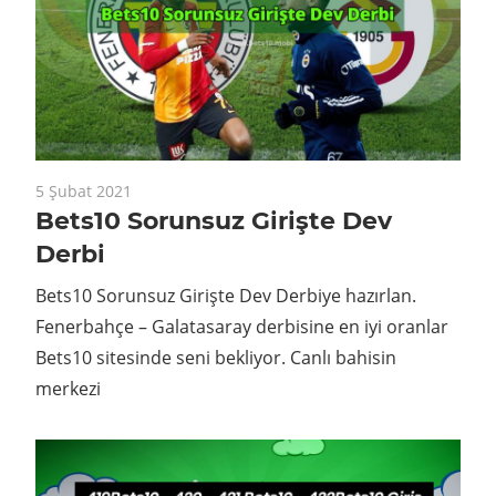
5 Şubat 2021
Bets10 Sorunsuz Girişte Dev
Derbi
Bets10 Sorunsuz Girişte Dev Derbiye hazırlan.
Fenerbahçe – Galatasaray derbisine en iyi oranlar
Bets10 sitesinde seni bekliyor. Canlı bahisin
merkezi