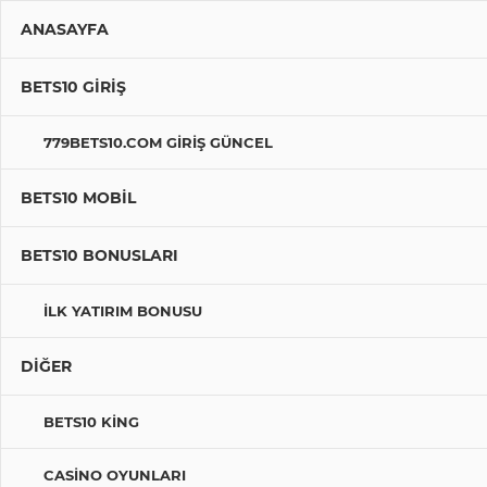
ANASAYFA
BETS10 GIRIŞ
779BETS10.COM GIRIŞ GÜNCEL
BETS10 MOBIL
BETS10 BONUSLARI
İLK YATIRIM BONUSU
DIĞER
BETS10 KING
CASINO OYUNLARI