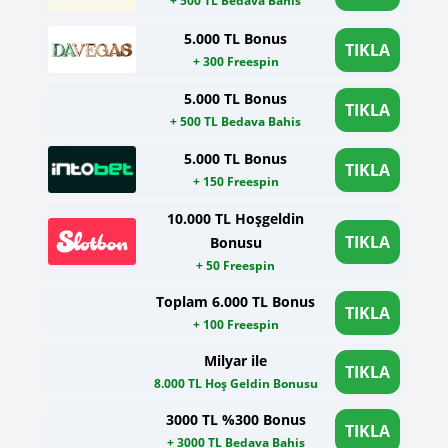
+ 500 TL Bedava Bahis
5.000 TL Bonus
TIKLA
+ 300 Freespin
5.000 TL Bonus
TIKLA
+ 500 TL Bedava Bahis
5.000 TL Bonus
TIKLA
+ 150 Freespin
10.000 TL Hoşgeldin
TIKLA
Bonusu
+ 50 Freespin
Toplam 6.000 TL Bonus
TIKLA
+ 100 Freespin
Milyar ile
TIKLA
8.000 TL Hoş Geldin Bonusu
3000 TL %300 Bonus
TIKLA