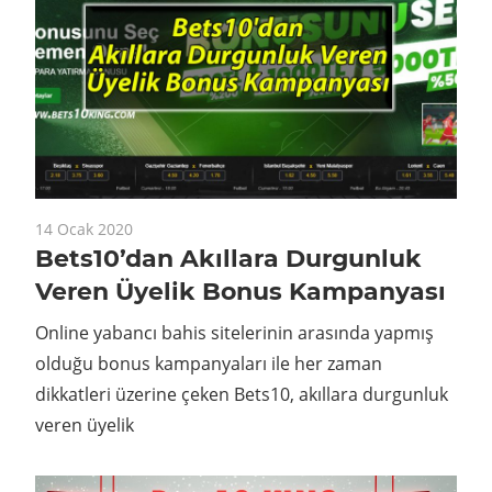
14 Ocak 2020
Bets10’dan Akıllara Durgunluk
Veren Üyelik Bonus Kampanyası
Online yabancı bahis sitelerinin arasında yapmış
olduğu bonus kampanyaları ile her zaman
dikkatleri üzerine çeken Bets10, akıllara durgunluk
veren üyelik