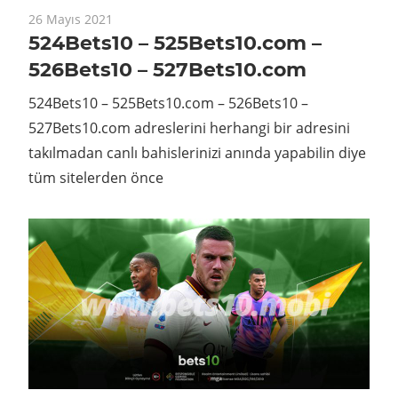
26 Mayıs 2021
524Bets10 – 525Bets10.com –
526Bets10 – 527Bets10.com
524Bets10 – 525Bets10.com – 526Bets10 –
527Bets10.com adreslerini herhangi bir adresini
takılmadan canlı bahislerinizi anında yapabilin diye
tüm sitelerden önce