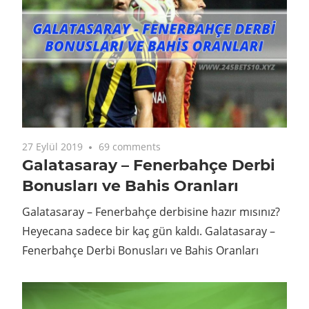
27 Eylül 2019
69 comments
Galatasaray – Fenerbahçe Derbi
Bonusları ve Bahis Oranları
Galatasaray – Fenerbahçe derbisine hazır mısınız?
Heyecana sadece bir kaç gün kaldı. Galatasaray –
Fenerbahçe Derbi Bonusları ve Bahis Oranları