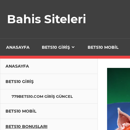
İçeriğe
geç
Bahis Siteleri
ANASAYFA
BETS10 GIRIŞ
BETS10 MOBIL
ANASAYFA
BETS10 GIRIŞ
779BETS10.COM GIRIŞ GÜNCEL
BETS10 MOBIL
BETS10 BONUSLARI