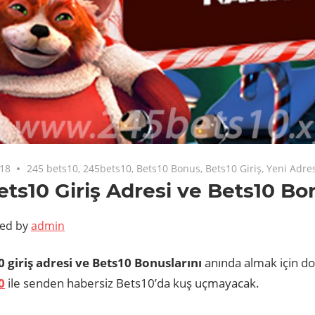
018
245 bets10
,
245bets10
,
Bets10 Bonus
,
Bets10 Giriş
,
Yeni Adre
ts10 Giriş Adresi ve Bets10 Bo
ted by
admin
 giriş adresi ve Bets10 Bonuslarını
anında almak için do
0
ile senden habersiz Bets10’da kuş uçmayacak.