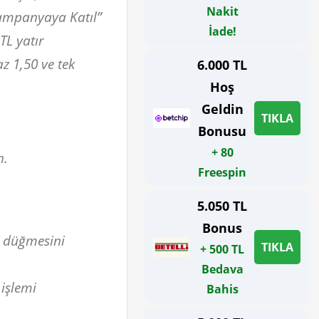
Nakit
Kampanyaya Katıl”
İade!
TL yatır
z 1,50 ve tek
6.000 TL
Hoş
Geldin
TIKLA
Bonusu
+ 80
n.
Freespin
5.050 TL
Bonus
 düğmesini
TIKLA
+ 500 TL
Bedava
 işlemi
Bahis