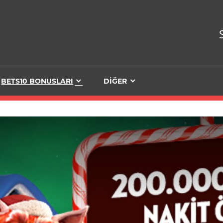
BETS10 BONUSLARI
DIĞER