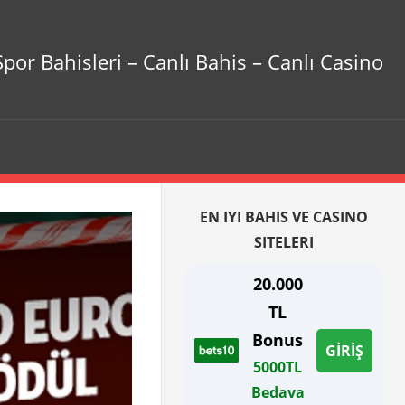
Spor Bahisleri – Canlı Bahis – Canlı Casino
EN IYI BAHIS VE CASINO
SITELERI
20.000
TL
Bonus
GİRİŞ
5000TL
Bedava