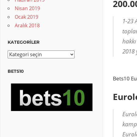
200.0
Nisan 2019
Ocak 2019
1-23 A
Aralık 2018
topla
hakkı
KATEGORILER
2018 
Kategoriler
BETS10
Bets10 Eu
Eurol
Eurol
kampa
Eurol