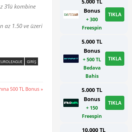
5.000 TL
z 3’lü kombine
Bonus
TIKLA
+ 300
 az 1.50 ve üzeri
Freespin
5.000 TL
Bonus
TIKLA
+ 500 TL
EUROLEAGUE
GIRIŞ
Bedava
Bahis
ımına 500 TL Bonus
5.000 TL
Bonus
TIKLA
+ 150
Freespin
10.000 TL