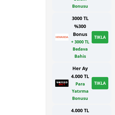
Bonusu
3000 TL
%300
Bonus
TIKLA
+ 3000 TL
Bedava
Bahis
Her Ay
4.000 TL
TIKLA
Para
Yatırma
Bonusu
4.000 TL