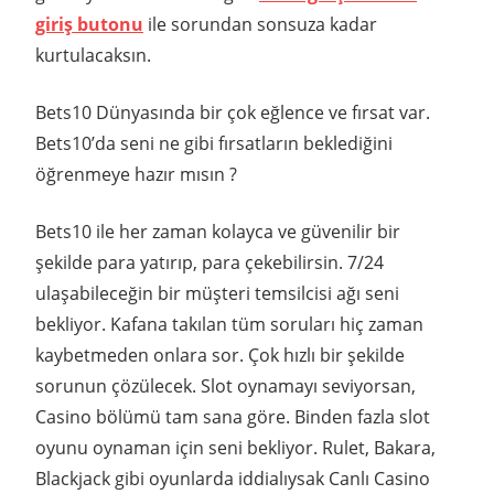
giriş butonu
ile sorundan sonsuza kadar
kurtulacaksın.
Bets10 Dünyasında bir çok eğlence ve fırsat var.
Bets10’da seni ne gibi fırsatların beklediğini
öğrenmeye hazır mısın ?
Bets10 ile her zaman kolayca ve güvenilir bir
şekilde para yatırıp, para çekebilirsin. 7/24
ulaşabileceğin bir müşteri temsilcisi ağı seni
bekliyor. Kafana takılan tüm soruları hiç zaman
kaybetmeden onlara sor. Çok hızlı bir şekilde
sorunun çözülecek. Slot oynamayı seviyorsan,
Casino bölümü tam sana göre. Binden fazla slot
oyunu oynaman için seni bekliyor. Rulet, Bakara,
Blackjack gibi oyunlarda iddialıysak Canlı Casino