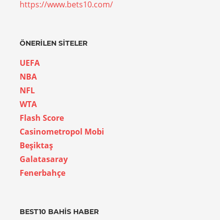
https://www.bets10.com/
ÖNERILEN SITELER
UEFA
NBA
NFL
WTA
Flash Score
Casinometropol Mobi
Beşiktaş
Galatasaray
Fenerbahçe
BEST10 BAHIS HABER