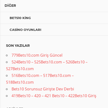
DIĞER
BETS10 KING
CASINO OYUNLARI
SON YAZILAR
779Bets10.com Giriş Güncel
524Bets10 – 525Bets10.com – 526Bets10 –
527Bets10.com
516Bets10.com – 517Bets10.com –
518Bets10.com
Bets10 Sorunsuz Girişte Dev Derbi
419Bets10 – 420 – 421 Bets10 – 422Bets10 Giriş