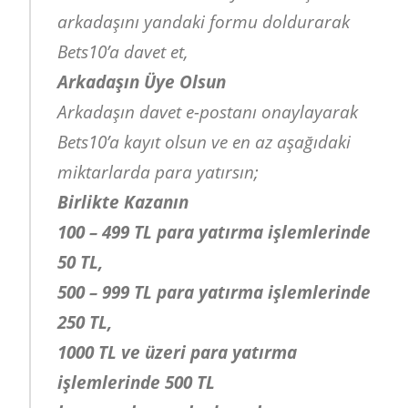
arkadaşını yandaki formu doldurarak
Bets10’a davet et,
Arkadaşın Üye Olsun
Arkadaşın davet e-postanı onaylayarak
Bets10’a kayıt olsun ve en az aşağıdaki
miktarlarda para yatırsın;
Birlikte Kazanın
100 – 499 TL para yatırma işlemlerinde
50 TL,
500 – 999 TL para yatırma işlemlerinde
250 TL,
1000 TL ve üzeri para yatırma
işlemlerinde 500 TL