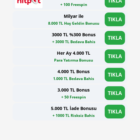
TIKLA
+ 100 Freespin
Milyar ile
TIKLA
8.000 TL Hoş Geldin Bonusu
3000 TL %300 Bonus
TIKLA
+ 3000 TL Bedava Bahis
Her Ay 4.000 TL
TIKLA
Para Yatırma Bonusu
4.000 TL Bonus
TIKLA
1.000 TL Bedava Bahis
3.000 TL Bonus
TIKLA
+ 50 Freespin
5.000 TL İade Bonusu
TIKLA
+ 1000 TL Risksiz Bahis