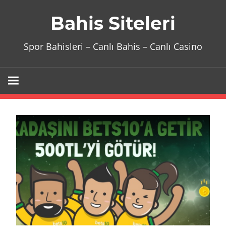
İçeriğe
Bahis Siteleri
geç
Spor Bahisleri – Canlı Bahis – Canlı Casino