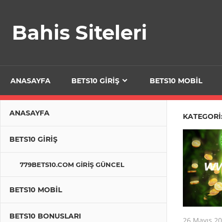
İçeriğe
geç
Bahis Siteleri
ANASAYFA
BETS10 GIRIŞ
BETS10 MOBIL
ANASAYFA
KATEGORI
BETS10 GIRIŞ
779BETS10.COM GIRIŞ GÜNCEL
BETS10 MOBIL
BETS10 BONUSLARI
26 Mayıs 2