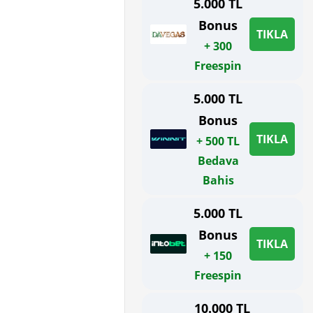
5.000 TL
Bonus
TIKLA
+ 300
Freespin
5.000 TL
Bonus
TIKLA
+ 500 TL
Bedava
Bahis
5.000 TL
Bonus
TIKLA
+ 150
Freespin
10.000 TL