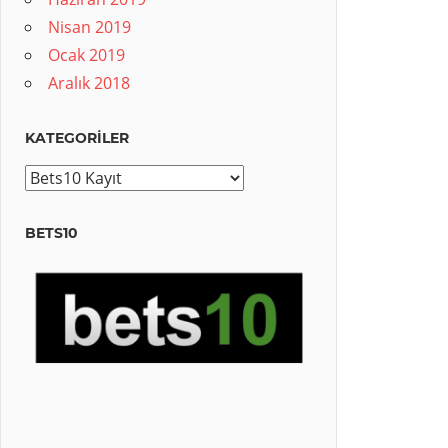
Nisan 2019
Ocak 2019
Aralık 2018
KATEGORILER
Kategoriler
BETS10