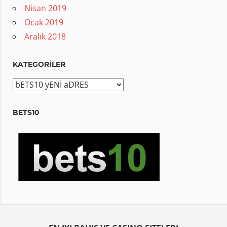
Nisan 2019
Ocak 2019
Aralık 2018
KATEGORILER
Kategoriler
BETS10