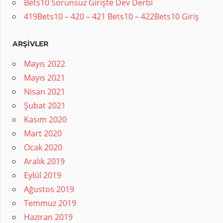
Bets10 Sorunsuz Girişte Dev Derbi
419Bets10 – 420 – 421 Bets10 – 422Bets10 Giriş
ARŞIVLER
Mayıs 2022
Mayıs 2021
Nisan 2021
Şubat 2021
Kasım 2020
Mart 2020
Ocak 2020
Aralık 2019
Eylül 2019
Ağustos 2019
Temmuz 2019
Haziran 2019