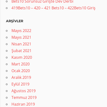
Bets10 Sorunsuz Girişte Dev Derbi
419Bets10 – 420 – 421 Bets10 – 422Bets10 Giriş
ARŞIVLER
Mayıs 2022
Mayıs 2021
Nisan 2021
Şubat 2021
Kasım 2020
Mart 2020
Ocak 2020
Aralık 2019
Eylül 2019
Ağustos 2019
Temmuz 2019
Haziran 2019