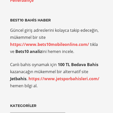
Fenerbahçe
BEST10 BAHIS HABER
Güncel giriş adreslerini kolayca takip edeceğin,
mükemmel bir site
https://www.bets10mobileonline.com/
tıkla
ve
Bets10 analiz
ini hemen incele.
Canlı bahis oynamak için
100 TL Bedava Bahis
kazanacağın mükemmel bir alternatif site
Jetbahis
.
https://www.jetsporbahisleri.com/
hemen bilgi al.
KATEGORILER