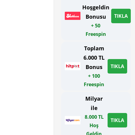
Hoşgeldin
TIKLA
Bonusu
+ 50
Freespin
Toplam
6.000 TL
TIKLA
Bonus
+ 100
Freespin
Milyar
ile
8.000 TL
TIKLA
Hoş
Geldin