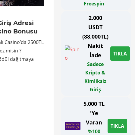
Freespin
2.000
iriş Adresi
USDT
sino Bonusu
(88.000TL)
anlı Casino’da 2500TL
Nakit
z misin ?
TIKLA
İade
 ödül dağıtmaya
Sadece
Kripto &
Kimliksiz
Giriş
5.000 TL
'Ye
Varan
TIKLA
%100