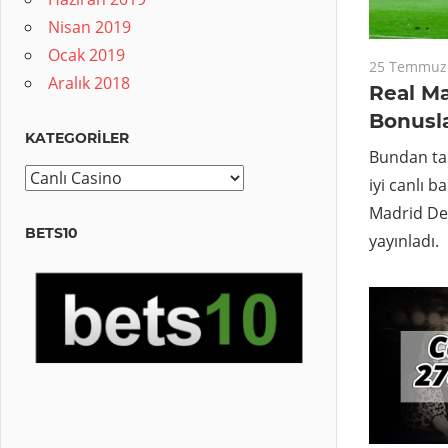
Nisan 2019
Ocak 2019
25 Temmuz
Aralık 2018
Real Ma
Bonusla
KATEGORILER
Bundan tam
Kategoriler
iyi canlı b
Madrid De
BETS10
yayınladı.