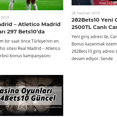
28 Haziran 2019
 2019
282Bets10 Yeni G
drid – Atletico Madrid
2500TL Canlı Ca
rı 297 Bets10’da
Yeni giriş adresi ile, C
 bir saat önce Türkiye’nin en
Bonus kazanmak isteme
ahis sitesi Real Madrid – Atletico
282Bets10 giriş adresi
rbisi bonus kampanyasını
devam ediyor. Sende