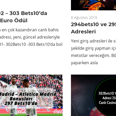
9
02 – 303 Bets10’da
8 Ağustos 2019
 Euro Ödül
294bets10 ve 295
n en çok kazandıran canlı bahis
Adresleri
adresi, yeni, güncel adresleriyle
Yeni giriş adresleri ile
1- 302Bets10 -303 Bets10’da bol
şekilde giriş yapman iç
metotlar vereceğim. Böyl
yaparken asla