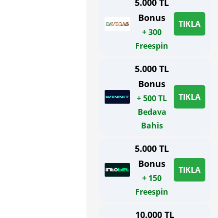
5.000 TL
Bonus
TIKLA
+ 300
Freespin
5.000 TL
Bonus
TIKLA
+ 500 TL
Bedava
Bahis
5.000 TL
Bonus
TIKLA
+ 150
Freespin
10.000 TL