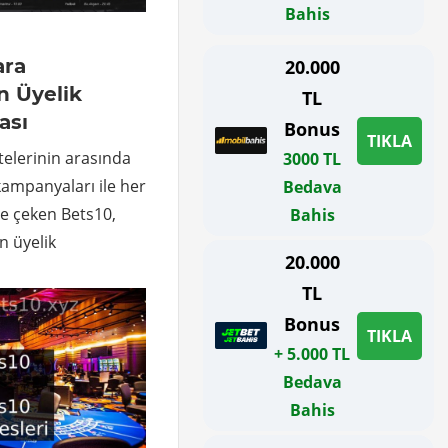
Bahis
ara
20.000
n Üyelik
TL
ası
Bonus
TIKLA
telerinin arasında
3000 TL
ampanyaları ile her
Bedava
ne çeken Bets10,
Bahis
n üyelik
20.000
TL
Bonus
TIKLA
+ 5.000 TL
Bedava
Bahis