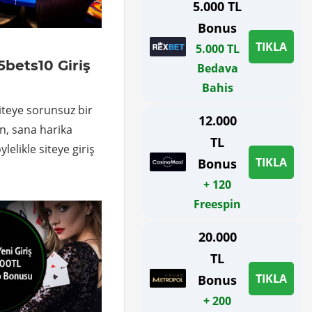
5.000 TL
Bonus
TIKLA
5.000 TL
bets10 Giriş
Bedava
Bahis
 siteye sorunsuz bir
12.000
in, sana harika
TL
elikle siteye giriş
TIKLA
Bonus
+ 120
Freespin
20.000
TL
TIKLA
Bonus
+ 200