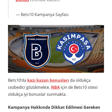
Bets10 Kampanya Sayfası
Bets10’da
kazı kazan bonusları
da oldukça
cezbedici gözükmekte.
NBA
için de Bets10 sitesi
oldukça iyi bonuslar sunmakta.
Kampanya Hakkında Dikkat Edilmesi Gereken