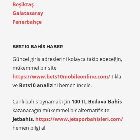
Beşiktaş
Galatasaray
Fenerbahçe
BEST10 BAHIS HABER
Güncel giriş adreslerini kolayca takip edeceğin,
mükemmel bir site
https://www.bets10mobileonline.com/
tıkla
ve
Bets10 analiz
ini hemen incele.
Canlı bahis oynamak için
100 TL Bedava Bahis
kazanacağın mükemmel bir alternatif site
Jetbahis
.
https://www.jetsporbahisleri.com/
hemen bilgi al.