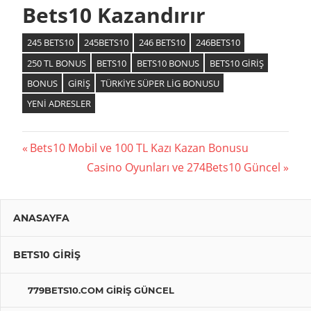
Bets10 Kazandırır
245 BETS10
245BETS10
246 BETS10
246BETS10
250 TL BONUS
BETS10
BETS10 BONUS
BETS10 GIRIŞ
BONUS
GIRIŞ
TÜRKIYE SÜPER LIG BONUSU
YENI ADRESLER
Yazı
Previous
Bets10 Mobil ve 100 TL Kazı Kazan Bonusu
Post:
Next
Casino Oyunları ve 274Bets10 Güncel
gezinmesi
Post:
ANASAYFA
BETS10 GIRIŞ
779BETS10.COM GIRIŞ GÜNCEL