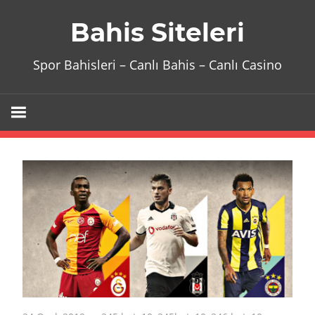
İçeriğe
Bahis Siteleri
geç
Spor Bahisleri – Canlı Bahis – Canlı Casino