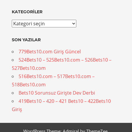
KATEGORILER
Kategoriler
SON YAZILAR
779Bets10.com Giriş Güncel
524Bets10 – 525Bets10.com – 526Bets10 –
527Bets10.com
516Bets10.com – 517Bets10.com –
518Bets10.com
Bets10 Sorunsuz Girişte Dev Derbi
419Bets10 – 420 – 421 Bets10 – 422Bets10
Giriş
WordPress Theme: Admiral by ThemeZee.