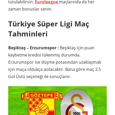
tutulabilirsin.
Euroleague
maçlarında da her
zaman bonuslar senin.
Türkiye Süper Ligi Maç
Tahminleri
Beşiktaş – Erzurumspor :
Beşiktaş için puan
kaybetme kredisi tükenmiş durumda.
Erzurumspor ise düşme potasından uzaklaşmak
için maça oldukça asılacaktır. Bana göre maç 2.5
Gol Üstü seçeneği ile sonuçlanır.