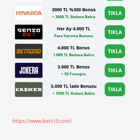
3000 TL %300 Bonus
TIKLA
+ 3000 TL Bedava Bahis
Her Ay 4.000 TL
TIKLA
Para Yatırma Bonusu
4.000 TL Bonus
TIKLA
1.000 TL Bedava Bahis
3.000 TL Bonus
TIKLA
+ 50 Freespin
5.000 TL İade Bonusu
TIKLA
+ 1000 TL Risksiz Bahis
https://www.bets10.com/