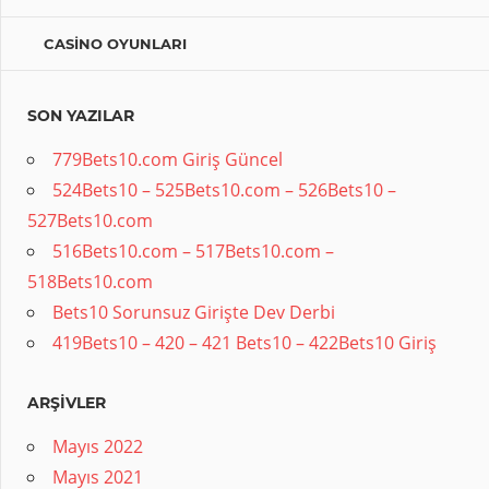
CASINO OYUNLARI
SON YAZILAR
779Bets10.com Giriş Güncel
524Bets10 – 525Bets10.com – 526Bets10 –
527Bets10.com
516Bets10.com – 517Bets10.com –
518Bets10.com
Bets10 Sorunsuz Girişte Dev Derbi
419Bets10 – 420 – 421 Bets10 – 422Bets10 Giriş
ARŞIVLER
Mayıs 2022
Mayıs 2021