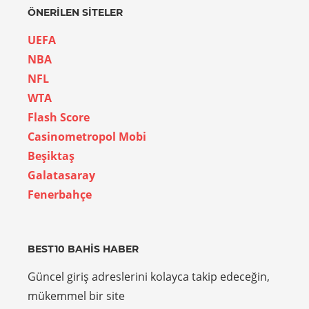
ÖNERILEN SITELER
UEFA
NBA
NFL
WTA
Flash Score
Casinometropol Mobi
Beşiktaş
Galatasaray
Fenerbahçe
BEST10 BAHIS HABER
Güncel giriş adreslerini kolayca takip edeceğin,
mükemmel bir site