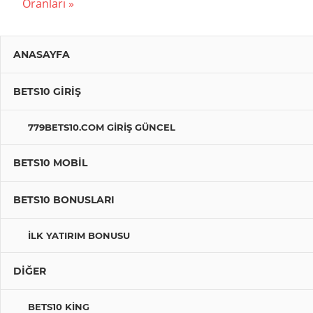
Post:
Oranları
ANASAYFA
BETS10 GIRIŞ
779BETS10.COM GIRIŞ GÜNCEL
BETS10 MOBIL
BETS10 BONUSLARI
İLK YATIRIM BONUSU
DIĞER
BETS10 KING