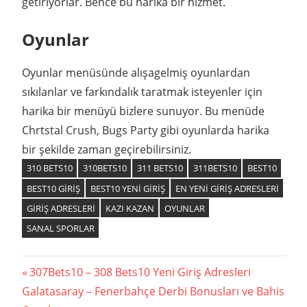
getiriyorlar. Bence bu harika bir hizmet.
Oyunlar
Oyunlar menüsünde alışagelmiş oyunlardan
sıkılanlar ve farkındalık taratmak isteyenler için
harika bir menüyü bizlere sunuyor. Bu menüde
Chrtstal Crush, Bugs Party gibi oyunlarda harika
bir şekilde zaman geçirebilirsiniz.
310 BETS10
310BETS10
311 BETS10
311BETS10
BEST10
BEST10 GIRIŞ
BEST10 YENI GIRIŞ
EN YENI GIRIŞ ADRESLERI
GIRIŞ ADRESLERI
KAZI KAZAN
OYUNLAR
SANAL SPORLAR
Yazı
Previous
307Bets10 – 308 Bets10 Yeni Giriş Adresleri
Next
Post:
Galatasaray – Fenerbahçe Derbi Bonusları ve Bahis
gezinmesi