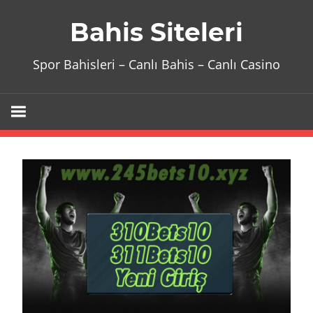
İçeriğe
Bahis Siteleri
geç
Spor Bahisleri – Canlı Bahis – Canlı Casino