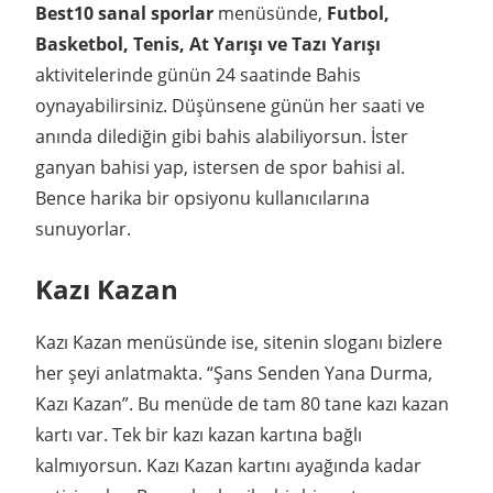
Best10 sanal sporlar
menüsünde,
Futbol,
Basketbol, Tenis, At Yarışı ve Tazı Yarışı
aktivitelerinde günün 24 saatinde Bahis
oynayabilirsiniz. Düşünsene günün her saati ve
anında dilediğin gibi bahis alabiliyorsun. İster
ganyan bahisi yap, istersen de spor bahisi al.
Bence harika bir opsiyonu kullanıcılarına
sunuyorlar.
Kazı Kazan
Kazı Kazan menüsünde ise, sitenin sloganı bizlere
her şeyi anlatmakta. “Şans Senden Yana Durma,
Kazı Kazan”. Bu menüde de tam 80 tane kazı kazan
kartı var. Tek bir kazı kazan kartına bağlı
kalmıyorsun. Kazı Kazan kartını ayağında kadar