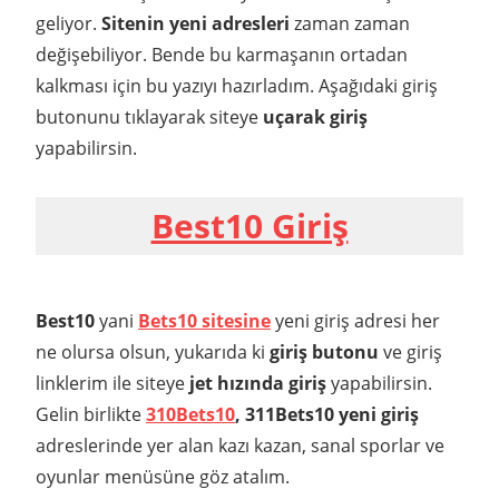
geliyor.
Sitenin yeni adresleri
zaman zaman
değişebiliyor. Bende bu karmaşanın ortadan
kalkması için bu yazıyı hazırladım. Aşağıdaki giriş
butonunu tıklayarak siteye
uçarak giriş
yapabilirsin.
Best10 Giriş
Best10
yani
Bets10 sitesine
yeni giriş adresi her
ne olursa olsun, yukarıda ki
giriş butonu
ve giriş
linklerim ile siteye
jet hızında giriş
yapabilirsin.
Gelin birlikte
310Bets10
, 311Bets10 yeni giriş
adreslerinde yer alan kazı kazan, sanal sporlar ve
oyunlar menüsüne göz atalım.