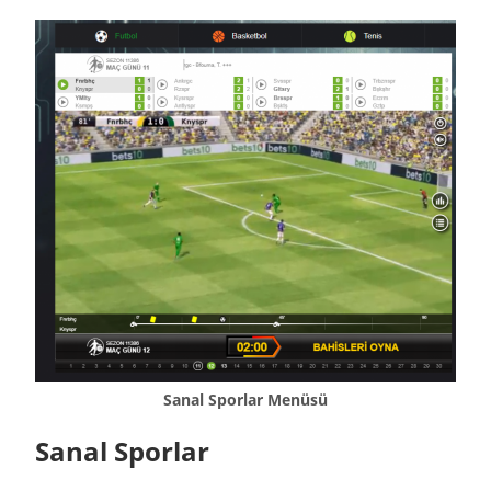
Sanal Sporlar Menüsü
Sanal Sporlar