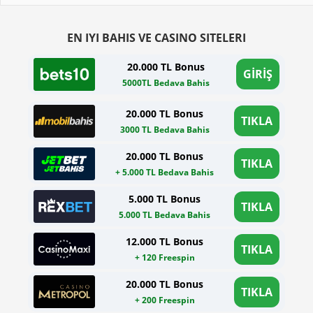
EN IYI BAHIS VE CASINO SITELERI
20.000 TL Bonus
GİRİŞ
5000TL Bedava Bahis
20.000 TL Bonus
TIKLA
3000 TL Bedava Bahis
20.000 TL Bonus
TIKLA
+ 5.000 TL Bedava Bahis
5.000 TL Bonus
TIKLA
5.000 TL Bedava Bahis
12.000 TL Bonus
TIKLA
+ 120 Freespin
20.000 TL Bonus
TIKLA
+ 200 Freespin