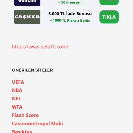
+ 50 Freespin
5.000 TL İade Bonusu
TIKLA
+ 1000 TL Risksiz Bahis
https://www.bets10.com/
ÖNERILEN SITELER
UEFA
NBA
NFL
WTA
Flash Score
Casinometropol Mobi
Beşiktaş