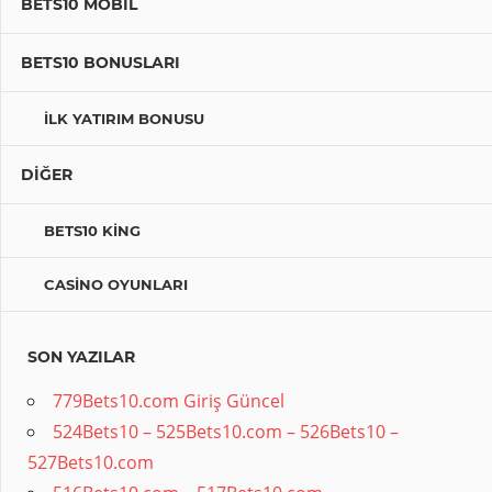
BETS10 MOBIL
BETS10 BONUSLARI
İLK YATIRIM BONUSU
DIĞER
BETS10 KING
CASINO OYUNLARI
SON YAZILAR
779Bets10.com Giriş Güncel
524Bets10 – 525Bets10.com – 526Bets10 –
527Bets10.com