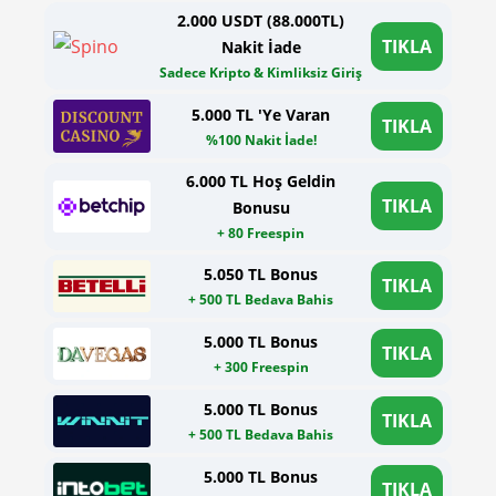
2.000 USDT (88.000TL)
TIKLA
Nakit İade
Sadece Kripto & Kimliksiz Giriş
5.000 TL 'Ye Varan
TIKLA
%100 Nakit İade!
6.000 TL Hoş Geldin
TIKLA
Bonusu
+ 80 Freespin
5.050 TL Bonus
TIKLA
+ 500 TL Bedava Bahis
5.000 TL Bonus
TIKLA
+ 300 Freespin
5.000 TL Bonus
TIKLA
+ 500 TL Bedava Bahis
5.000 TL Bonus
TIKLA