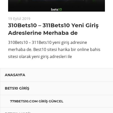
19 Eylül 2019
310Bets10 – 311Bets10 Yeni Giriş
Adreslerine Merhaba de
310Bets10 – 311Bets10 yeni giriş adresine
merhaba de. Best10 sitesi harika bir online bahis
sitesi olarak yeni giriş adresleri ile
ANASAYFA
BETS10 GIRIŞ
779BETS10.COM GIRIŞ GÜNCEL