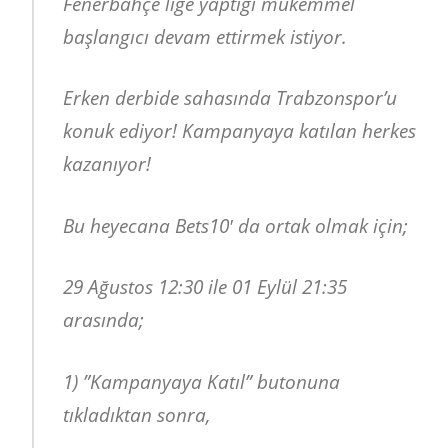
Fenerbahçe lige yaptığı mükemmel
başlangıcı devam ettirmek istiyor.
Erken derbide sahasında Trabzonspor’u
konuk ediyor! Kampanyaya katılan herkes
kazanıyor!
Bu heyecana Bets10′ da ortak olmak için;
29 Ağustos 12:30 ile 01 Eylül 21:35
arasında;
1) ”Kampanyaya Katıl” butonuna
tıkladıktan sonra,