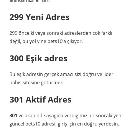
anında hızlı erişim.
299 Yeni Adres
299 önce ki veya sonraki adreslerden çok farklı
değil, bu yol yine bets10’a çıkıyor.
300 Eşik adres
Bu eşik adresin gerçek amacı sizi doğru ve lider
bahis sitesine götürmek
301 Aktif Adres
301
ve akabinde aşağıda verdiğimiz bir sonraki yeni
güncel bets10 adresi, giriş için en doğru yerdesin.