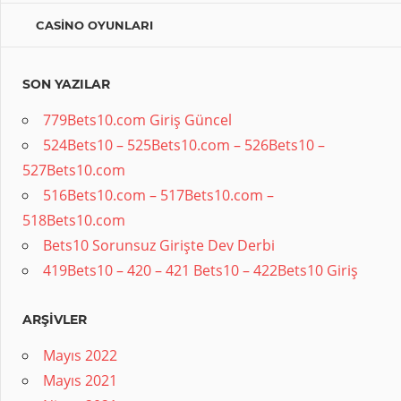
CASINO OYUNLARI
SON YAZILAR
779Bets10.com Giriş Güncel
524Bets10 – 525Bets10.com – 526Bets10 –
527Bets10.com
516Bets10.com – 517Bets10.com –
518Bets10.com
Bets10 Sorunsuz Girişte Dev Derbi
419Bets10 – 420 – 421 Bets10 – 422Bets10 Giriş
ARŞIVLER
Mayıs 2022
Mayıs 2021