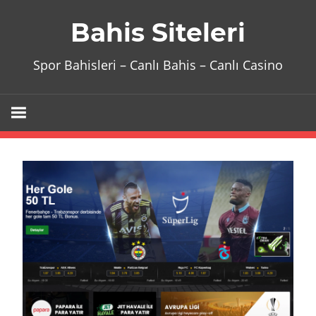
İçeriğe
Bahis Siteleri
geç
Spor Bahisleri – Canlı Bahis – Canlı Casino