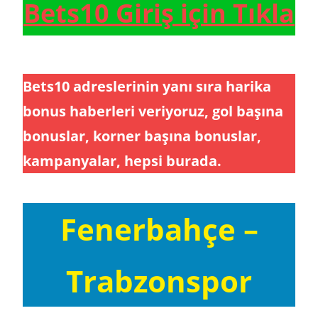
Bets10 Giriş için Tıkla
Bets10 adreslerinin yanı sıra harika
bonus haberleri veriyoruz, gol başına
bonuslar, korner başına bonuslar,
kampanyalar, hepsi burada.
Fenerbahçe –
Trabzonspor