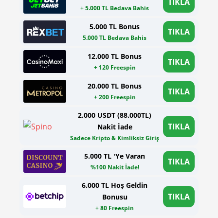
TIKLA
+ 5.000 TL Bedava Bahis
5.000 TL Bonus
TIKLA
5.000 TL Bedava Bahis
12.000 TL Bonus
TIKLA
+ 120 Freespin
20.000 TL Bonus
TIKLA
+ 200 Freespin
2.000 USDT (88.000TL)
TIKLA
Nakit İade
Sadece Kripto & Kimliksiz Giriş
5.000 TL 'Ye Varan
TIKLA
%100 Nakit İade!
6.000 TL Hoş Geldin
TIKLA
Bonusu
+ 80 Freespin