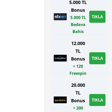
5.000 TL
Bonus
TIKLA
5.000 TL
Bedava
Bahis
12.000
TL
TIKLA
Bonus
+ 120
Freespin
20.000
TL
TIKLA
Bonus
+ 200