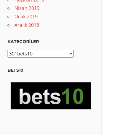
Nisan 2019
Ocak 2019
Aralık 2018
KATEGORILER
Kategoriler
BETS10