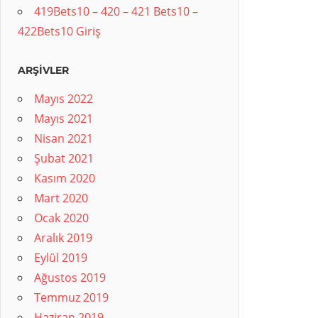
419Bets10 – 420 – 421 Bets10 –
422Bets10 Giriş
ARŞIVLER
Mayıs 2022
Mayıs 2021
Nisan 2021
Şubat 2021
Kasım 2020
Mart 2020
Ocak 2020
Aralık 2019
Eylül 2019
Ağustos 2019
Temmuz 2019
Haziran 2019