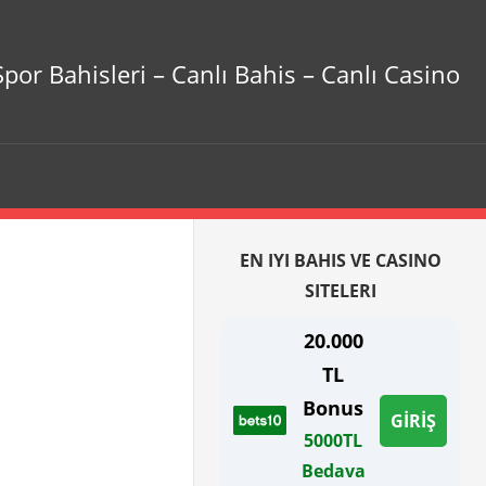
Spor Bahisleri – Canlı Bahis – Canlı Casino
EN IYI BAHIS VE CASINO
SITELERI
20.000
TL
Bonus
GİRİŞ
5000TL
Bedava