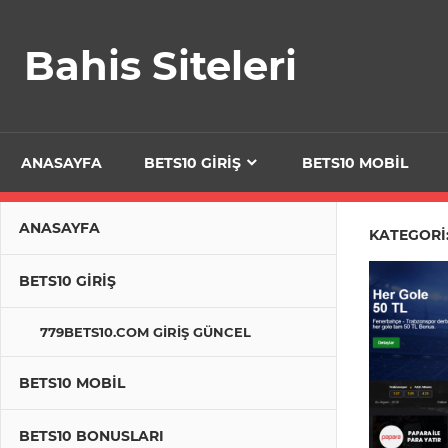
İçeriğe
geç
Bahis Siteleri
ANASAYFA
BETS10 GIRIŞ
BETS10 MOBIL
ANASAYFA
KATEGORI
BETS10 GIRIŞ
779BETS10.COM GIRIŞ GÜNCEL
BETS10 MOBIL
BETS10 BONUSLARI