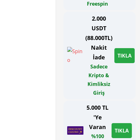
Freespin
2.000
USDT
(88.000TL)
Nakit
TIKLA
İade
Sadece
Kripto &
Kimliksiz
Giriş
5.000 TL
'Ye
Varan
TIKLA
%100