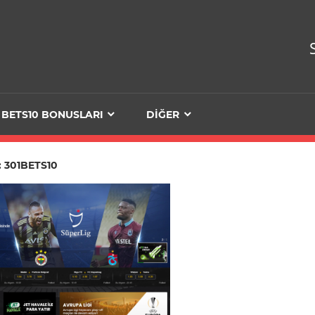
BETS10 BONUSLARI
DIĞER
:
301BETS10