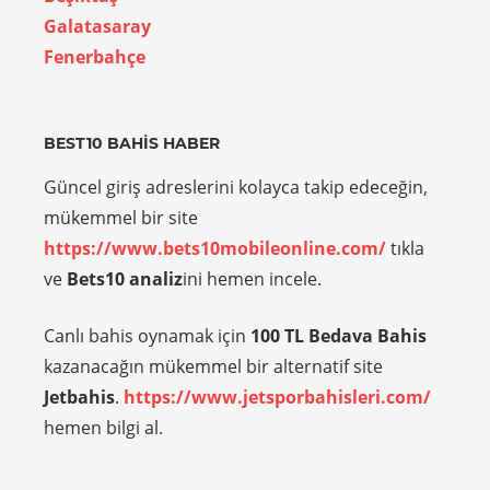
Galatasaray
Fenerbahçe
BEST10 BAHIS HABER
Güncel giriş adreslerini kolayca takip edeceğin,
mükemmel bir site
https://www.bets10mobileonline.com/
tıkla
ve
Bets10 analiz
ini hemen incele.
Canlı bahis oynamak için
100 TL Bedava Bahis
kazanacağın mükemmel bir alternatif site
Jetbahis
.
https://www.jetsporbahisleri.com/
hemen bilgi al.