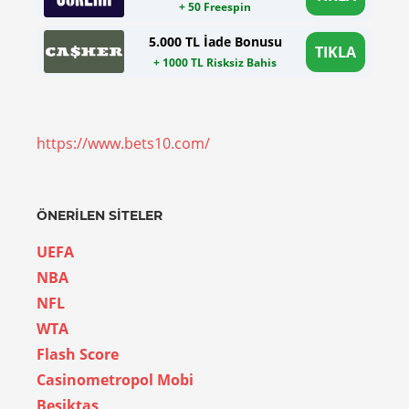
+ 50 Freespin
5.000 TL İade Bonusu
TIKLA
+ 1000 TL Risksiz Bahis
https://www.bets10.com/
ÖNERILEN SITELER
UEFA
NBA
NFL
WTA
Flash Score
Casinometropol Mobi
Beşiktaş