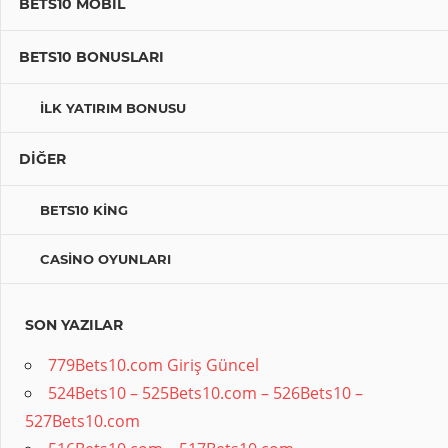
BETS10 MOBIL
BETS10 BONUSLARI
İLK YATIRIM BONUSU
DIĞER
BETS10 KING
CASINO OYUNLARI
SON YAZILAR
779Bets10.com Giriş Güncel
524Bets10 – 525Bets10.com – 526Bets10 –
527Bets10.com