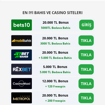
EN IYI BAHIS VE CASINO SITELERI
20.000 TL Bonus
GİRİŞ
5000TL Bedava Bahis
20.000 TL Bonus
TIKLA
3000 TL Bedava Bahis
20.000 TL Bonus
TIKLA
+ 5.000 TL Bedava Bahis
5.000 TL Bonus
TIKLA
5.000 TL Bedava Bahis
12.000 TL Bonus
TIKLA
+ 120 Freespin
20.000 TL Bonus
TIKLA
+ 200 Freespin