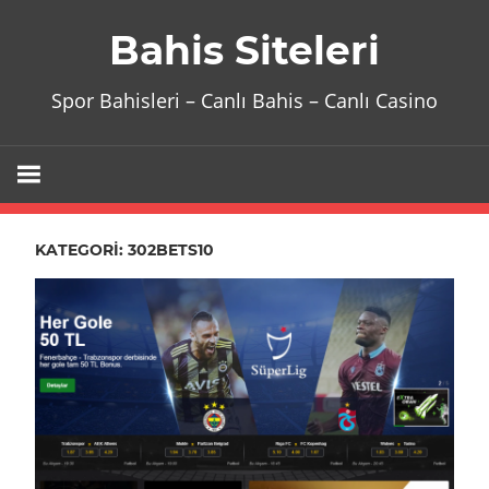
İçeriğe
Bahis Siteleri
geç
Spor Bahisleri – Canlı Bahis – Canlı Casino
KATEGORI:
302BETS10