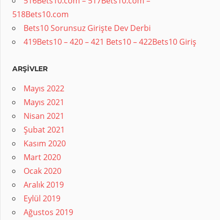
516Bets10.com – 517Bets10.com –
518Bets10.com
Bets10 Sorunsuz Girişte Dev Derbi
419Bets10 – 420 – 421 Bets10 – 422Bets10 Giriş
ARŞIVLER
Mayıs 2022
Mayıs 2021
Nisan 2021
Şubat 2021
Kasım 2020
Mart 2020
Ocak 2020
Aralık 2019
Eylül 2019
Ağustos 2019