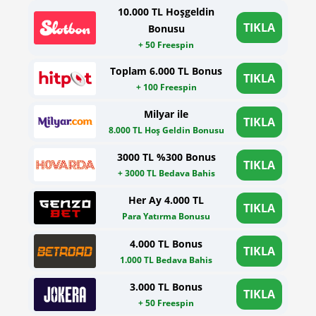
10.000 TL Hoşgeldin
TIKLA
Bonusu
+ 50 Freespin
Toplam 6.000 TL Bonus
TIKLA
+ 100 Freespin
Milyar ile
TIKLA
8.000 TL Hoş Geldin Bonusu
3000 TL %300 Bonus
TIKLA
+ 3000 TL Bedava Bahis
Her Ay 4.000 TL
TIKLA
Para Yatırma Bonusu
4.000 TL Bonus
TIKLA
1.000 TL Bedava Bahis
3.000 TL Bonus
TIKLA
+ 50 Freespin