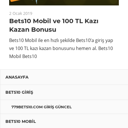
2 Ocak 2019
Bets10 Mobil ve 100 TL Kazı
Kazan Bonusu
Bets10 Mobil ile en hızlı şekilde Bets10’a giriş yap
ve 100 TL kazı kazan bonusunu hemen al. Bets10
Mobil Bets10
ANASAYFA
BETS10 GIRIŞ
779BETS10.COM GIRIŞ GÜNCEL
BETS10 MOBIL