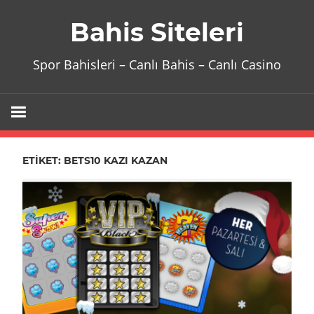
İçeriğe
Bahis Siteleri
geç
Spor Bahisleri – Canlı Bahis – Canlı Casino
ETIKET:
BETS10 KAZI KAZAN