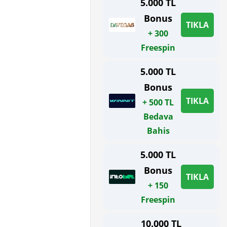
5.000 TL
Bonus
TIKLA
+ 300
Freespin
5.000 TL
Bonus
TIKLA
+ 500 TL
Bedava
Bahis
5.000 TL
Bonus
TIKLA
+ 150
Freespin
10.000 TL