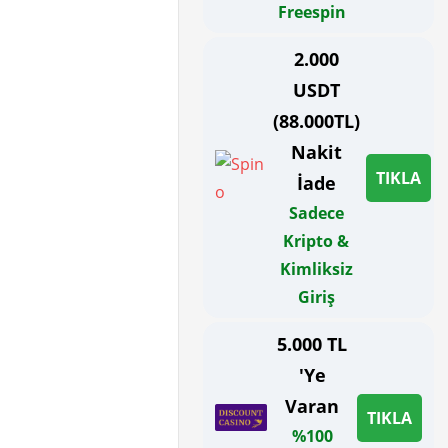
Freespin
2.000
USDT
(88.000TL)
Nakit
TIKLA
İade
Sadece
Kripto &
Kimliksiz
Giriş
5.000 TL
'Ye
Varan
TIKLA
%100