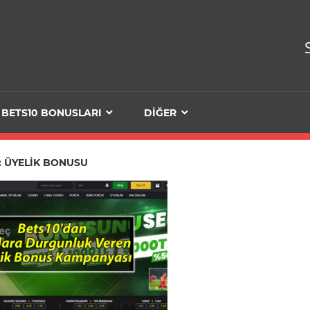
BETS10 BONUSLARI
DIĞER
:
ÜYELIK BONUSU