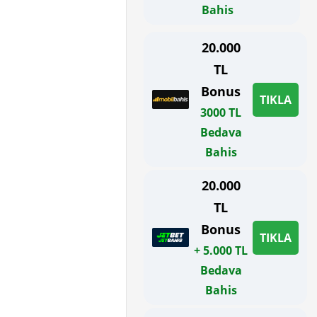
Bahis
20.000
TL
Bonus
TIKLA
3000 TL
Bedava
Bahis
20.000
TL
Bonus
TIKLA
+ 5.000 TL
Bedava
Bahis