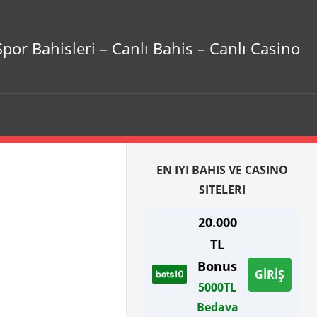
Spor Bahisleri – Canlı Bahis – Canlı Casino
EN IYI BAHIS VE CASINO
SITELERI
20.000
TL
Bonus
GİRİŞ
5000TL
Bedava