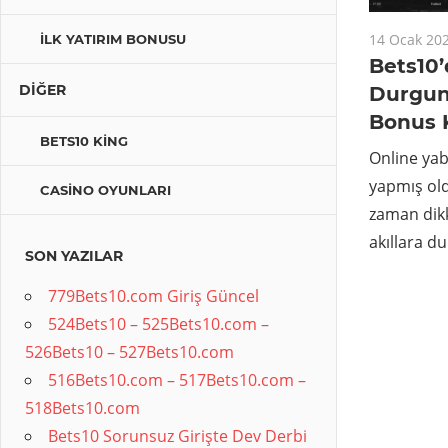
14 Ocak 20
İLK YATIRIM BONUSU
Bets10’
DIĞER
Durgun
Bonus 
BETS10 KING
Online yab
yapmış ol
CASINO OYUNLARI
zaman dikk
akıllara d
SON YAZILAR
779Bets10.com Giriş Güncel
524Bets10 – 525Bets10.com –
526Bets10 – 527Bets10.com
516Bets10.com – 517Bets10.com –
518Bets10.com
Bets10 Sorunsuz Girişte Dev Derbi