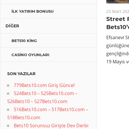
23 Mart 20
İLK YATIRIM BONUSU
Street 
DIĞER
Bets10’
Efsanevi S
BETS10 KING
günlüğüne
gençliğind
CASINO OYUNLARI
19 Mayıs v
SON YAZILAR
779Bets10.com Giriş Güncel
524Bets10 – 525Bets10.com –
526Bets10 – 527Bets10.com
516Bets10.com – 517Bets10.com –
518Bets10.com
Bets10 Sorunsuz Girişte Dev Derbi