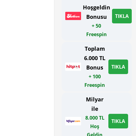
Hoşgeldin
TIKLA
Bonusu
+ 50
Freespin
Toplam
6.000 TL
TIKLA
Bonus
+ 100
Freespin
Milyar
ile
8.000 TL
TIKLA
Hoş
Geldin