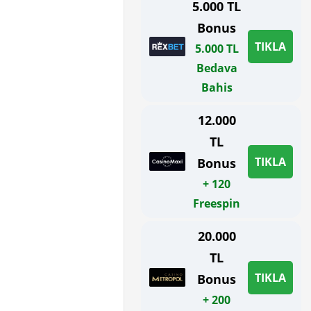
5.000 TL
Bonus
TIKLA
5.000 TL
Bedava
Bahis
12.000
TL
TIKLA
Bonus
+ 120
Freespin
20.000
TL
TIKLA
Bonus
+ 200