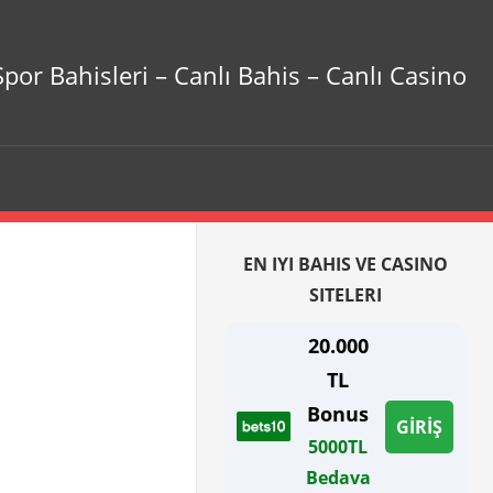
Spor Bahisleri – Canlı Bahis – Canlı Casino
EN IYI BAHIS VE CASINO
SITELERI
20.000
TL
Bonus
GİRİŞ
5000TL
Bedava