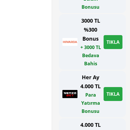
Bonusu
3000 TL
%300
Bonus
TIKLA
+ 3000 TL
Bedava
Bahis
Her Ay
4.000 TL
TIKLA
Para
Yatırma
Bonusu
4.000 TL