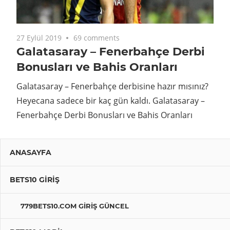
27 Eylül 2019
69 comments
Galatasaray – Fenerbahçe Derbi
Bonusları ve Bahis Oranları
Galatasaray – Fenerbahçe derbisine hazır mısınız?
Heyecana sadece bir kaç gün kaldı. Galatasaray –
Fenerbahçe Derbi Bonusları ve Bahis Oranları
ANASAYFA
BETS10 GIRIŞ
779BETS10.COM GIRIŞ GÜNCEL