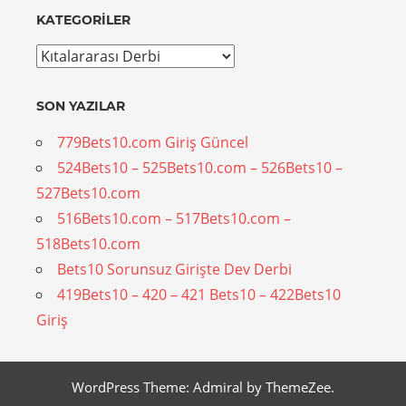
KATEGORILER
Kategoriler
SON YAZILAR
779Bets10.com Giriş Güncel
524Bets10 – 525Bets10.com – 526Bets10 –
527Bets10.com
516Bets10.com – 517Bets10.com –
518Bets10.com
Bets10 Sorunsuz Girişte Dev Derbi
419Bets10 – 420 – 421 Bets10 – 422Bets10
Giriş
WordPress Theme: Admiral by ThemeZee.