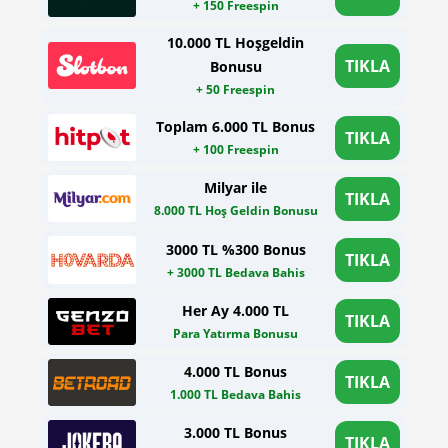
+ 150 Freespin
10.000 TL Hoşgeldin
TIKLA
Bonusu
+ 50 Freespin
Toplam 6.000 TL Bonus
TIKLA
+ 100 Freespin
Milyar ile
TIKLA
8.000 TL Hoş Geldin Bonusu
3000 TL %300 Bonus
TIKLA
+ 3000 TL Bedava Bahis
Her Ay 4.000 TL
TIKLA
Para Yatırma Bonusu
4.000 TL Bonus
TIKLA
1.000 TL Bedava Bahis
3.000 TL Bonus
TIKLA