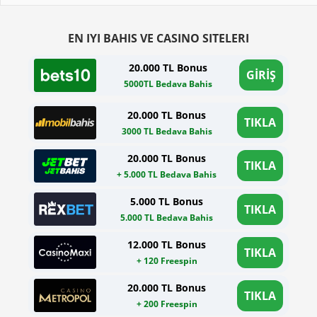
EN IYI BAHIS VE CASINO SITELERI
20.000 TL Bonus
GİRİŞ
5000TL Bedava Bahis
20.000 TL Bonus
TIKLA
3000 TL Bedava Bahis
20.000 TL Bonus
TIKLA
+ 5.000 TL Bedava Bahis
5.000 TL Bonus
TIKLA
5.000 TL Bedava Bahis
12.000 TL Bonus
TIKLA
+ 120 Freespin
20.000 TL Bonus
TIKLA
+ 200 Freespin