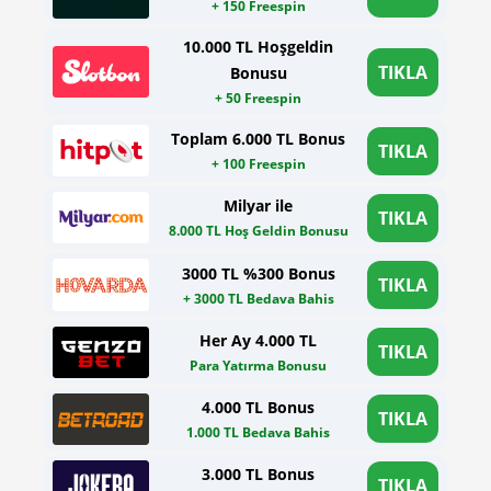
+ 150 Freespin
10.000 TL Hoşgeldin
TIKLA
Bonusu
+ 50 Freespin
Toplam 6.000 TL Bonus
TIKLA
+ 100 Freespin
Milyar ile
TIKLA
8.000 TL Hoş Geldin Bonusu
3000 TL %300 Bonus
TIKLA
+ 3000 TL Bedava Bahis
Her Ay 4.000 TL
TIKLA
Para Yatırma Bonusu
4.000 TL Bonus
TIKLA
1.000 TL Bedava Bahis
3.000 TL Bonus
TIKLA