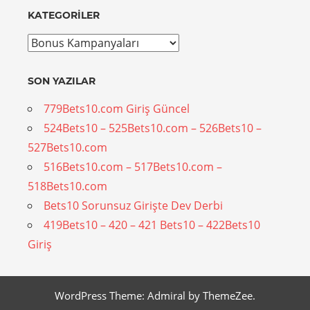
KATEGORILER
Kategoriler
SON YAZILAR
779Bets10.com Giriş Güncel
524Bets10 – 525Bets10.com – 526Bets10 –
527Bets10.com
516Bets10.com – 517Bets10.com –
518Bets10.com
Bets10 Sorunsuz Girişte Dev Derbi
419Bets10 – 420 – 421 Bets10 – 422Bets10
Giriş
WordPress Theme: Admiral by ThemeZee.