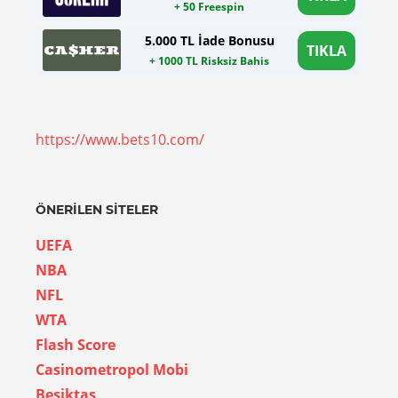
+ 50 Freespin
5.000 TL İade Bonusu
TIKLA
+ 1000 TL Risksiz Bahis
https://www.bets10.com/
ÖNERILEN SITELER
UEFA
NBA
NFL
WTA
Flash Score
Casinometropol Mobi
Beşiktaş