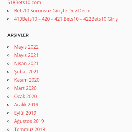
518Bets10.com
Bets10 Sorunsuz Girişte Dev Derbi
419Bets10 – 420 – 421 Bets10 – 422Bets10 Giriş
ARŞIVLER
Mayıs 2022
Mayıs 2021
Nisan 2021
Şubat 2021
Kasım 2020
Mart 2020
Ocak 2020
Aralık 2019
Eylül 2019
Ağustos 2019
Temmuz 2019