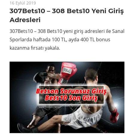
16 Eylül 2019
307Bets10 – 308 Bets10 Yeni Giriş
Adresleri
307Bets10 – 308 Bets10 yeni giriş adresleri ile Sanal
Sporlarda haftada 100 TL, ayda 400 TL bonus
kazanma fırsatı yakala.