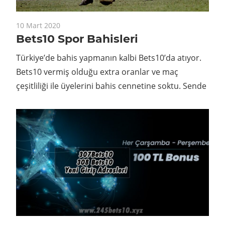
10 Mart 2020
Bets10 Spor Bahisleri
Türkiye’de bahis yapmanın kalbi Bets10’da atıyor.
Bets10 vermiş olduğu extra oranlar ve maç
çeşitliliği ile üyelerini bahis cennetine soktu. Sende