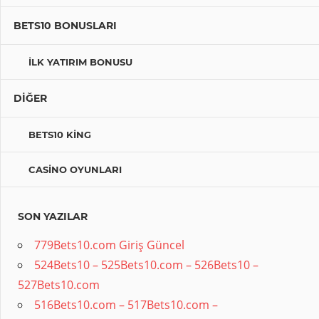
BETS10 BONUSLARI
İLK YATIRIM BONUSU
DIĞER
BETS10 KING
CASINO OYUNLARI
SON YAZILAR
779Bets10.com Giriş Güncel
524Bets10 – 525Bets10.com – 526Bets10 –
527Bets10.com
516Bets10.com – 517Bets10.com –