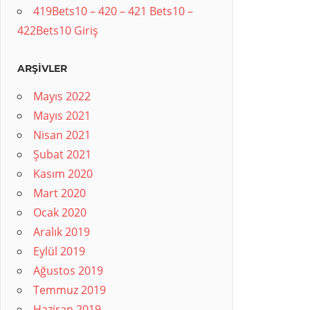
419Bets10 – 420 – 421 Bets10 –
422Bets10 Giriş
ARŞIVLER
Mayıs 2022
Mayıs 2021
Nisan 2021
Şubat 2021
Kasım 2020
Mart 2020
Ocak 2020
Aralık 2019
Eylül 2019
Ağustos 2019
Temmuz 2019
Haziran 2019