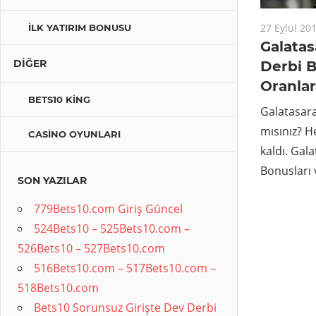
27 Eylül 20
İLK YATIRIM BONUSU
Galata
DIĞER
Derbi B
Oranlar
BETS10 KING
Galatasara
mısınız? H
CASINO OYUNLARI
kaldı. Gal
Bonusları 
SON YAZILAR
779Bets10.com Giriş Güncel
524Bets10 – 525Bets10.com –
526Bets10 – 527Bets10.com
516Bets10.com – 517Bets10.com –
518Bets10.com
Bets10 Sorunsuz Girişte Dev Derbi