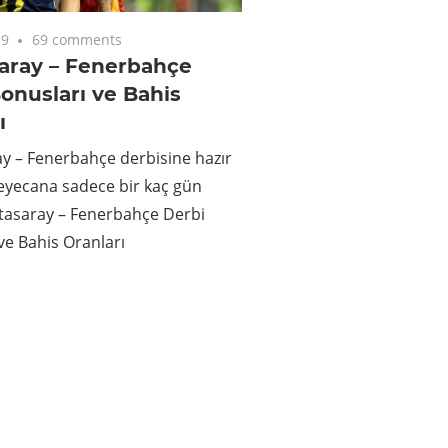
19
69 comments
saray – Fenerbahçe
onusları ve Bahis
ı
y – Fenerbahçe derbisine hazır
eyecana sadece bir kaç gün
atasaray – Fenerbahçe Derbi
ve Bahis Oranları