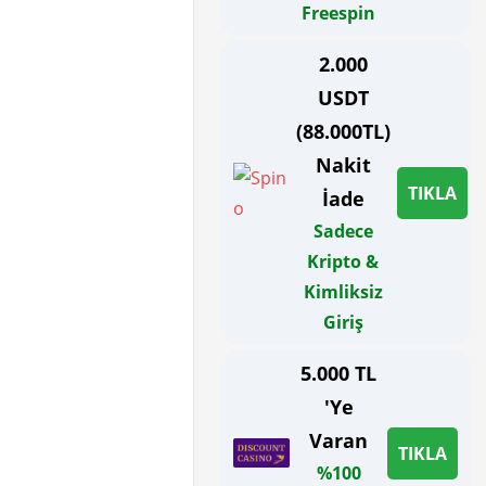
Freespin
2.000
USDT
(88.000TL)
Nakit
TIKLA
İade
Sadece
Kripto &
Kimliksiz
Giriş
5.000 TL
'Ye
Varan
TIKLA
%100