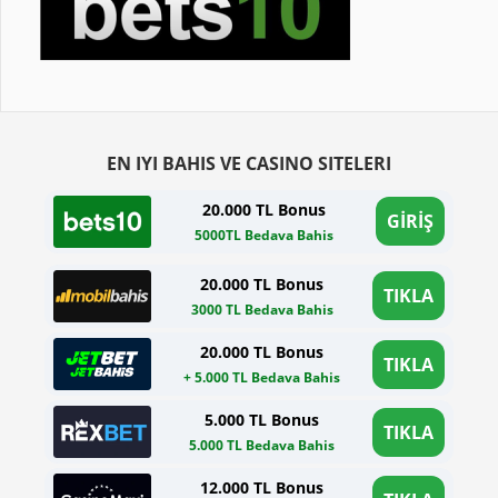
EN IYI BAHIS VE CASINO SITELERI
20.000 TL Bonus
GİRİŞ
5000TL Bedava Bahis
20.000 TL Bonus
TIKLA
3000 TL Bedava Bahis
20.000 TL Bonus
TIKLA
+ 5.000 TL Bedava Bahis
5.000 TL Bonus
TIKLA
5.000 TL Bedava Bahis
12.000 TL Bonus