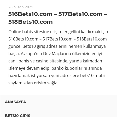
28 Nisan 2021
516Bets10.com – 517Bets10.com –
518Bets10.com
Online bahis sitesine erişim engellini kaldırmak için
516Bets10.com – 517Bets10.com – 518Bets10.com
güncel Bets10 giriş adreslerini hemen kullanmaya
başla. Avrupa’nın Dev Maçlarına ülkemizin en iyi
canlı bahis ve casino sitesinde, yarıda kalmadan
izlemeye devam edip, banko kuponlarını anında
hazırlamak istiyorsan yeni adreslere bets10.mobi
sayfamızdan erişim sağla.
ANASAYFA
BETS10 GIRIŞ