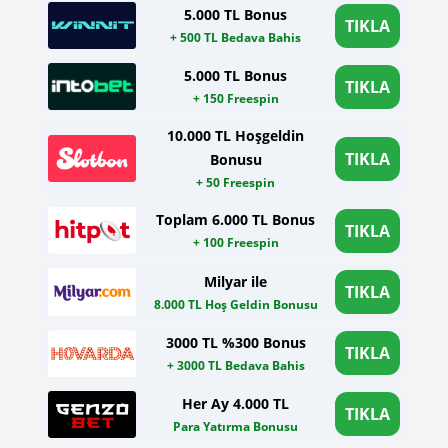
5.000 TL Bonus
TIKLA
+ 500 TL Bedava Bahis
5.000 TL Bonus
TIKLA
+ 150 Freespin
10.000 TL Hoşgeldin
TIKLA
Bonusu
+ 50 Freespin
Toplam 6.000 TL Bonus
TIKLA
+ 100 Freespin
Milyar ile
TIKLA
8.000 TL Hoş Geldin Bonusu
3000 TL %300 Bonus
TIKLA
+ 3000 TL Bedava Bahis
Her Ay 4.000 TL
TIKLA
Para Yatırma Bonusu