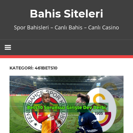
İçeriğe
Bahis Siteleri
geç
Spor Bahisleri – Canlı Bahis – Canlı Casino
KATEGORI:
461BETS10