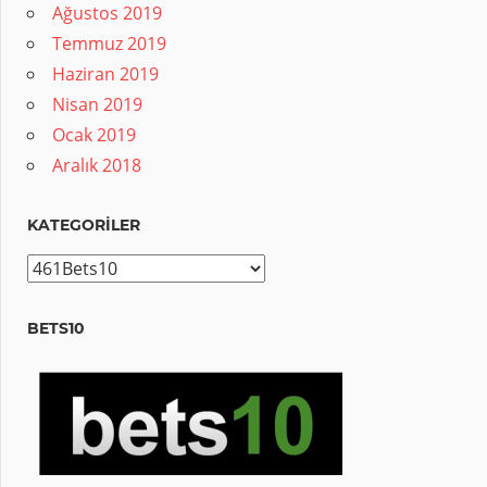
Ağustos 2019
Temmuz 2019
Haziran 2019
Nisan 2019
Ocak 2019
Aralık 2018
KATEGORILER
Kategoriler
BETS10