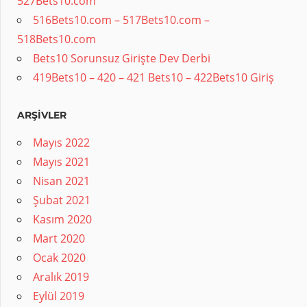
527Bets10.com
516Bets10.com – 517Bets10.com –
518Bets10.com
Bets10 Sorunsuz Girişte Dev Derbi
419Bets10 – 420 – 421 Bets10 – 422Bets10 Giriş
ARŞIVLER
Mayıs 2022
Mayıs 2021
Nisan 2021
Şubat 2021
Kasım 2020
Mart 2020
Ocak 2020
Aralık 2019
Eylül 2019