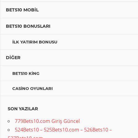
BETS10 MOBIL
BETS10 BONUSLARI
İLK YATIRIM BONUSU
DIĞER
BETS10 KING
CASINO OYUNLARI
SON YAZILAR
779Bets10.com Giriş Güncel
524Bets10 – 525Bets10.com – 526Bets10 –