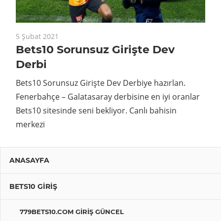
5 Şubat 2021
Bets10 Sorunsuz Girişte Dev
Derbi
Bets10 Sorunsuz Girişte Dev Derbiye hazırlan.
Fenerbahçe – Galatasaray derbisine en iyi oranlar
Bets10 sitesinde seni bekliyor. Canlı bahisin
merkezi
ANASAYFA
BETS10 GIRIŞ
779BETS10.COM GIRIŞ GÜNCEL