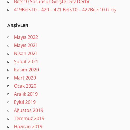
Bets10 Sorunsuz Girişte Dev Derbi
419Bets10 – 420 – 421 Bets10 – 422Bets10 Giriş
ARŞIVLER
Mayıs 2022
Mayıs 2021
Nisan 2021
Şubat 2021
Kasım 2020
Mart 2020
Ocak 2020
Aralık 2019
Eylül 2019
Ağustos 2019
Temmuz 2019
Haziran 2019