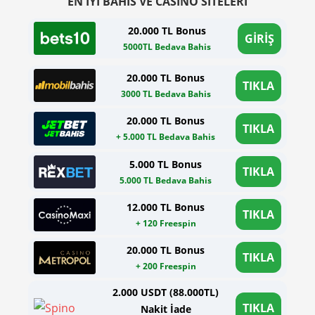
EN IYI BAHIS VE CASINO SITELERI
20.000 TL Bonus
GİRİŞ
5000TL Bedava Bahis
20.000 TL Bonus
TIKLA
3000 TL Bedava Bahis
20.000 TL Bonus
TIKLA
+ 5.000 TL Bedava Bahis
5.000 TL Bonus
TIKLA
5.000 TL Bedava Bahis
12.000 TL Bonus
TIKLA
+ 120 Freespin
20.000 TL Bonus
TIKLA
+ 200 Freespin
2.000 USDT (88.000TL)
TIKLA
Nakit İade