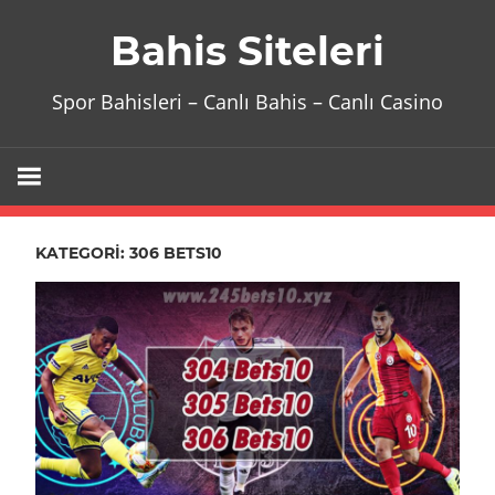
İçeriğe
Bahis Siteleri
geç
Spor Bahisleri – Canlı Bahis – Canlı Casino
KATEGORI:
306 BETS10