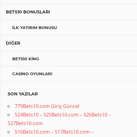
BETS10 BONUSLARI
İLK YATIRIM BONUSU
DIĞER
BETS10 KING
CASINO OYUNLARI
SON YAZILAR
779Bets10.com Giriş Güncel
524Bets10 – 525Bets10.com – 526Bets10 –
527Bets10.com
516Bets10.com – 517Bets10.com –