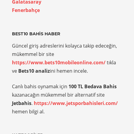
Galatasaray
Fenerbahçe
BEST10 BAHIS HABER
Güncel giriş adreslerini kolayca takip edeceğin,
mükemmel bir site
https://www.bets10mobileonline.com/
tıkla
ve
Bets10 analiz
ini hemen incele.
Canlı bahis oynamak için
100 TL Bedava Bahis
kazanacağın mükemmel bir alternatif site
Jetbahis
.
https://www.jetsporbahisleri.com/
hemen bilgi al.