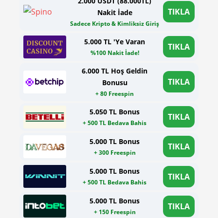
2.000 USDT (88.000TL)
TIKLA
Nakit İade
Sadece Kripto & Kimliksiz Giriş
5.000 TL 'Ye Varan
TIKLA
%100 Nakit İade!
6.000 TL Hoş Geldin
TIKLA
Bonusu
+ 80 Freespin
5.050 TL Bonus
TIKLA
+ 500 TL Bedava Bahis
5.000 TL Bonus
TIKLA
+ 300 Freespin
5.000 TL Bonus
TIKLA
+ 500 TL Bedava Bahis
5.000 TL Bonus
TIKLA
+ 150 Freespin