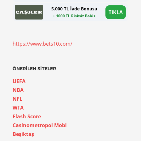
5.000 TL İade Bonusu
TIKLA
+ 1000 TL Risksiz Bahis
https://www.bets10.com/
ÖNERILEN SITELER
UEFA
NBA
NFL
WTA
Flash Score
Casinometropol Mobi
Beşiktaş