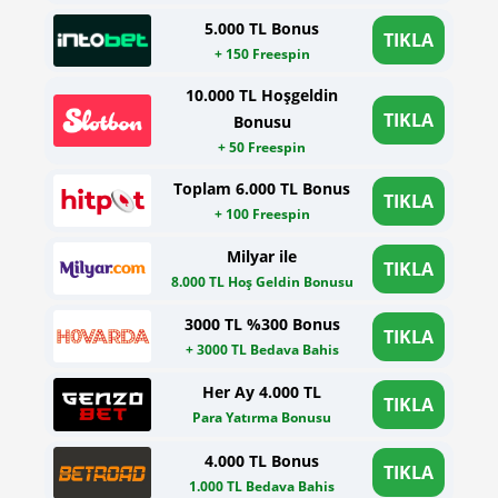
5.000 TL Bonus
TIKLA
+ 150 Freespin
10.000 TL Hoşgeldin
TIKLA
Bonusu
+ 50 Freespin
Toplam 6.000 TL Bonus
TIKLA
+ 100 Freespin
Milyar ile
TIKLA
8.000 TL Hoş Geldin Bonusu
3000 TL %300 Bonus
TIKLA
+ 3000 TL Bedava Bahis
Her Ay 4.000 TL
TIKLA
Para Yatırma Bonusu
4.000 TL Bonus
TIKLA
1.000 TL Bedava Bahis